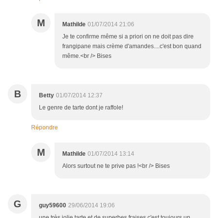
M
Mathilde
01/07/2014 21:06
Je te confirme même si a priori on ne doit pas dire
frangipane mais crème d'amandes....c'est bon quand
même.<br /> Bises
B
Betty
01/07/2014 12:37
Le genre de tarte dont je raffole!
Répondre
M
Mathilde
01/07/2014 13:14
Alors surtout ne te prive pas !<br /> Bises
G
guy59600
29/06/2014 19:06
une très jolie tarte et de superbes fraises c'est toujours un