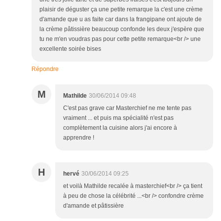
plaisir de déguster ça une petite remarque la c'est une crème
d'amande que u as faite car dans la frangipane ont ajoute de
la crème pâtissière beaucoup confonde les deux j'espère que
tu ne m'en voudras pas pour cette petite remarque<br /> une
excellente soirée bises
Répondre
M
Mathilde
30/06/2014 09:48
C'est pas grave car Masterchief ne me tente pas
vraiment ... et puis ma spécialité n'est pas
complètement la cuisine alors j'ai encore à
apprendre !
H
hervé
30/06/2014 09:25
et voilà Mathilde recalée à masterchief<br /> ça tient
à peu de chose la célébrité ...<br /> confondre crème
d'amande et pâtissière