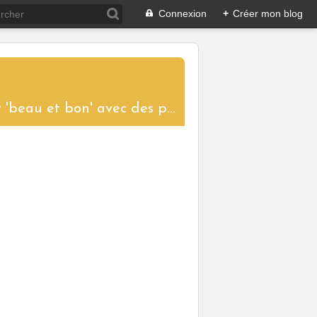
Connexion
+
Créer mon blog
....un blog aux saveurs d'ici et d'ailleurs pour partager le plaisir de cuisiner 'beau et bon' avec des produits de saison. Toutes les recettes proposées sont réalisées et photographiées pour vous donner l'envie de les tester à votre tour et ainsi garder vivantes les traditions culinaires.