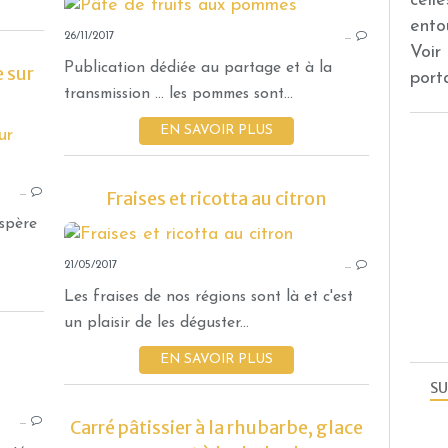
cell
ento
26/11/2017
…
LE
Voir
Publication dédiée au partage et à la
 sur
port
transmission ... les pommes sont...
EN SAVOIR PLUS
TARTES ET TARTELETTES SUCRÉES
DESSERTS AUX FRUITS
…
Fraises et ricotta au citron
espère
21/05/2017
…
Les fraises de nos régions sont là et c'est
un plaisir de les déguster...
EN SAVOIR PLUS
SU
MOUSSES ET LAITAGES SUCRÉS
…
Carré pâtissier à la rhubarbe, glace
DESSERTS AUX FRUITS