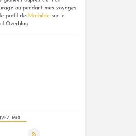
es glanées auprès de mon
DESSERTS AUX FRUITS
urage ou pendant mes voyages.
S CONFITURES DE MATHILDE
 le profil de
Mathilde
sur le
ail Overblog
DESSERTS AUX FRUITS
IVEZ-MOI