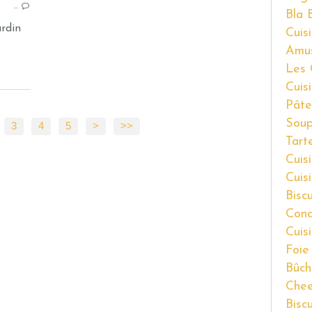
…
DESSERTS AUX FRUITS
Bla 
ardin
Cuisi
Amu
Les 
Cuis
Pâte
Soup
3
4
5
>
>>
Tart
Cuis
Cuis
Bisc
Cond
Cuis
Foie
Bûch
Chee
Bisc