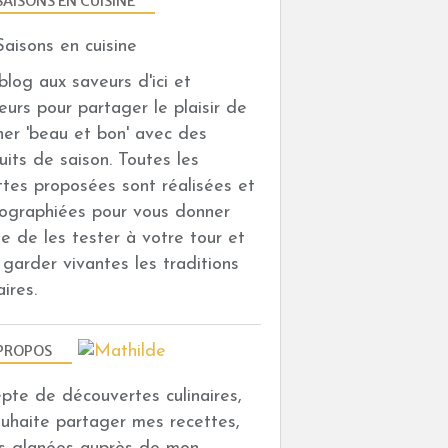
SAISONS EN CUISINE
DESSERTS AUX FRUITS
n blog aux saveurs d'ici et
leurs pour partager le plaisir de
iner 'beau et bon' avec des
uits de saison. Toutes les
ttes proposées sont réalisées et
ographiées pour vous donner
TARTES ET TARTELETTES SUCRÉES
vie de les tester à votre tour et
DESSERTS AUX FRUITS
i garder vivantes les traditions
aires.
PROPOS
depte de découvertes culinaires,
ouhaite partager mes recettes,