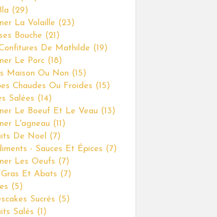
Bla
(29)
ner La Volaille
(23)
ses Bouche
(21)
Confitures De Mathilde
(19)
iner Le Porc
(18)
s Maison Ou Non
(15)
es Chaudes Ou Froides
(15)
es Salées
(14)
iner Le Boeuf Et Le Veau
(13)
iner L'agneau
(11)
uits De Noel
(7)
iments - Sauces Et Épices
(7)
iner Les Oeufs
(7)
 Gras Et Abats
(7)
es
(5)
scakes Sucrés
(5)
uits Salés
(1)