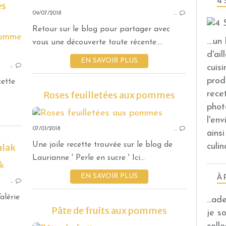
4 
es
09/07/2018
…
Retour sur le blog pour partager avec
....u
DESSERTS AUX FRUITS
vous une découverte toute récente....
d'ail
EN SAVOIR PLUS
cuis
…
prod
cette
rece
Roses feuilletées aux pommes
phot
l'en
07/01/2018
…
ains
Une joile recette trouvée sur le blog de
culin
alak
Laurianne ' Perle en sucre ' Ici...
TARTES ET TARTELETTES SUCRÉES
À 
EN SAVOIR PLUS
…
DESSERTS AUX FRUITS
alérie
...a
Pâte de fruits aux pommes
je s