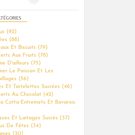
GÂTEAUX ET BISCUITS
TÉGORIES
DESSERTS AUX FRUITS
us
(92)
ées
(88)
aux Et Biscuits
(79)
erts Aux Fruits
(78)
ne D'ailleurs
(75)
iner Le Poisson Et Les
illages
(56)
es Et Tartelettes Sucrées
(46)
DESSERTS AUX FRUITS
erts Au Chocolat
(42)
a Cotta-Entremets Et Bavarois
ses Et Laitages Sucrés
(37)
us De Fêtes
(34)
umes
(30)