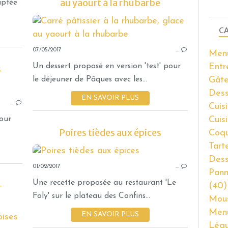
au yaourt à la rhubarbe
aptée
CA
07/05/2017
…
Men
Entr
Un dessert proposé en version 'test' pour
s
Gâte
le déjeuner de Pâques avec les...
GÂTEAUX ET BISCUITS
Dess
EN SAVOIR PLUS
…
DESSERTS AUX FRUITS
Cuisi
Cuis
our
Poires tièdes aux épices
Coqu
Tart
Dess
01/02/2017
…
Pann
Une recette proposée au restaurant 'Le
-
(40)
Foly' sur le plateau des Confins...
Mous
Men
EN SAVOIR PLUS
TARTES ET TARTELETTES SUCRÉES
Lég