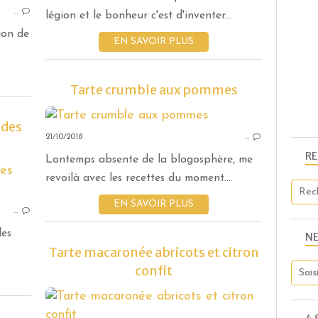
…
légion et le bonheur c'est d'inventer...
ion de
EN SAVOIR PLUS
Tarte crumble aux pommes
 des
21/10/2018
…
R
Lontemps absente de la blogosphère, me
TARTES ET TARTELETTES SUCRÉES
revoilà avec les recettes du moment....
DESSERTS AUX FRUITS
EN SAVOIR PLUS
…
les
N
Tarte macaronée abricots et citron
confit