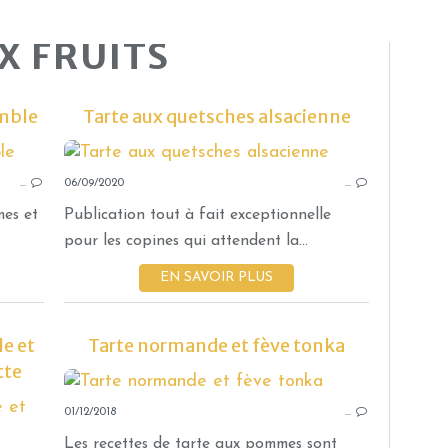
X FRUITS
mble
Tarte aux quetsches alsacienne
GÂTEAUX ET BISCUITS
…
06/09/2020
DESSERTS AUX FRUITS
…
mes et
Publication tout à fait exceptionnelle
pour les copines qui attendent la...
EN SAVOIR PLUS
le et
Tarte normande et fève tonka
tte
01/12/2018
DESSERTS AUX FRUITS
…
TARTES ET TARTELETTES SUCRÉES
Les recettes de tarte aux pommes sont