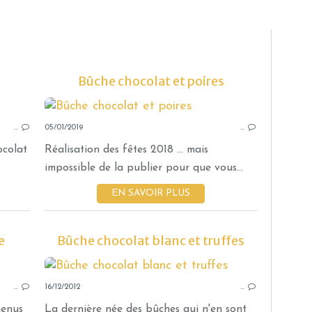
Bûche chocolat et poires
BÛCHES
…
05/01/2019
…
ocolat
Réalisation des fêtes 2018 ... mais
impossible de la publier pour que vous...
EN SAVOIR PLUS
e
Bûche chocolat blanc et truffes
GÂTEAUX ET BISCUITS
…
16/12/2012
BÛCHES
…
menus
La dernière née des bûches qui n'en sont