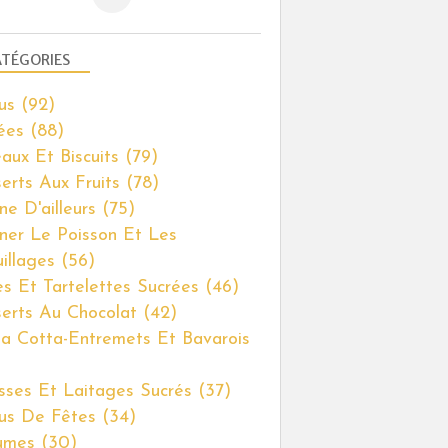
TÉGORIES
us
(92)
ées
(88)
aux Et Biscuits
(79)
erts Aux Fruits
(78)
ne D'ailleurs
(75)
iner Le Poisson Et Les
illages
(56)
es Et Tartelettes Sucrées
(46)
erts Au Chocolat
(42)
a Cotta-Entremets Et Bavarois
ses Et Laitages Sucrés
(37)
us De Fêtes
(34)
umes
(30)