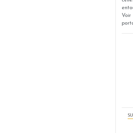
cell
ento
Voir
port
SU