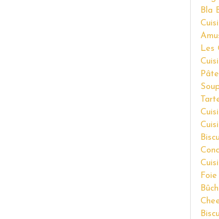
Bla 
Cuisi
Amu
Les 
Cuis
Pâte
Soup
Tart
Cuis
Cuis
Bisc
Cond
Cuis
Foie
Bûch
Chee
Bisc