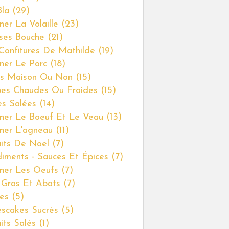
Bla
(29)
ner La Volaille
(23)
ses Bouche
(21)
Confitures De Mathilde
(19)
iner Le Porc
(18)
s Maison Ou Non
(15)
es Chaudes Ou Froides
(15)
es Salées
(14)
iner Le Boeuf Et Le Veau
(13)
iner L'agneau
(11)
uits De Noel
(7)
iments - Sauces Et Épices
(7)
iner Les Oeufs
(7)
 Gras Et Abats
(7)
es
(5)
scakes Sucrés
(5)
uits Salés
(1)