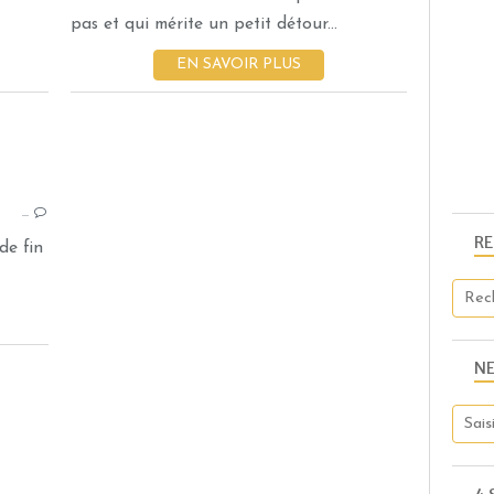
pas et qui mérite un petit détour...
EN SAVOIR PLUS
DESSERTS AU CHOCOLAT
…
BÛCHES
R
de fin
N