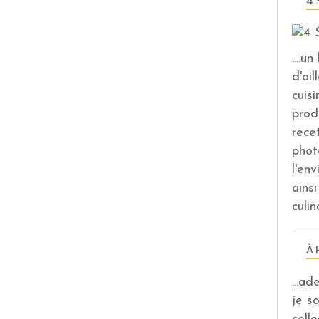
4 
....u
d'ail
cuis
prod
rece
phot
l'en
ains
culin
À 
...a
je s