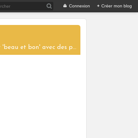
Connexion
+
Créer mon blog
....un blog aux saveurs d'ici et d'ailleurs pour partager le plaisir de cuisiner 'beau et bon' avec des produits de saison. Toutes les recettes proposées sont réalisées et photographiées pour vous donner l'envie de les tester à votre tour et ainsi garder vivantes les traditions culinaires.