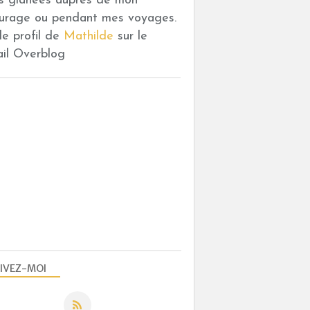
es glanées auprès de mon
urage ou pendant mes voyages.
 le profil de
Mathilde
sur le
ail Overblog
IVEZ-MOI