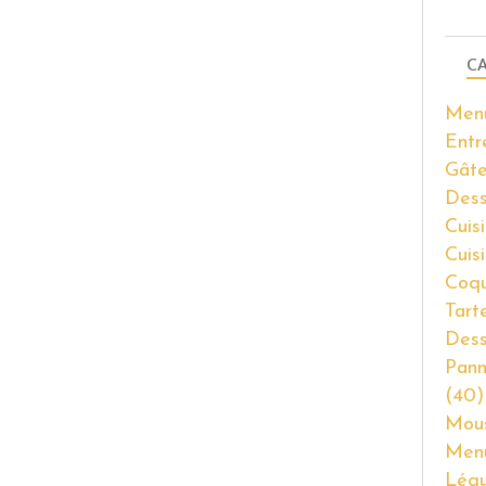
CA
Men
Entr
Gâte
Dess
Cuisi
Cuis
Coqu
Tart
Dess
Pann
(40)
Mous
Men
Lég