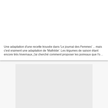
Une adaptation d'une recette trouvée dans 'Le journal des Femmes' ... mais
c'est vraiment une adaptation de 'Mathilde'. Les légumes de saison étant
encore très hivernaux, j'ai cherché comment proposer les poireaux que l'on
trouve sur notre marché paysan....