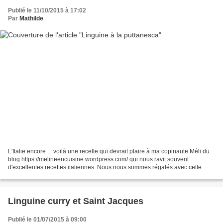
Publié le 11/10/2015 à 17:02
Par
Mathilde
L'Italie encore ... voilà une recette qui devrait plaire à ma copinaute Méli du
blog https://melineencuisine.wordpress.com/ qui nous ravit souvent
d'excellentes recettes italiennes. Nous nous sommes régalés avec cette
belle assiette de pâtes qui conviendrait...
Linguine curry et Saint Jacques
Publié le 01/07/2015 à 09:00