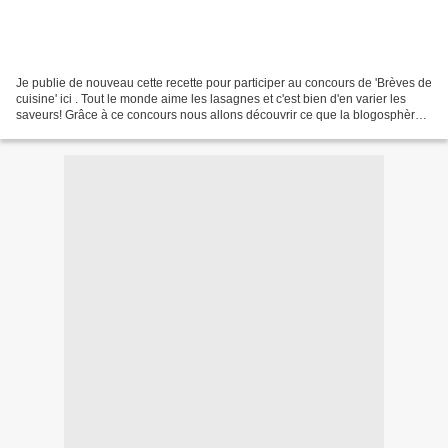
Je publie de nouveau cette recette pour participer au concours de 'Brèves de
cuisine' ici . Tout le monde aime les lasagnes et c'est bien d'en varier les
saveurs! Grâce à ce concours nous allons découvrir ce que la blogosphère
compte de meilleur! Ce plat...