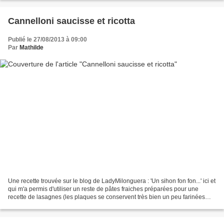
Cannelloni saucisse et ricotta
Publié le 27/08/2013 à 09:00
Par
Mathilde
Une recette trouvée sur le blog de LadyMilonguera : 'Un sihon fon fon...' ici et
qui m'a permis d'utiliser un reste de pâtes fraiches préparées pour une
recette de lasagnes (les plaques se conservent très bien un peu farinées
dans un sac friacheur). Alors,...