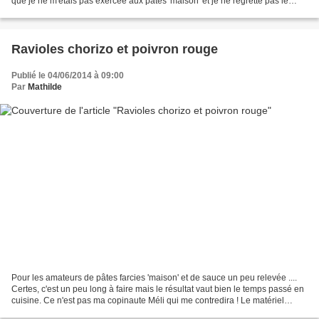
que je ne m'étais pas exercée aux pâtes 'maison' et je ne regrette pas le
temps passé car...
Ravioles chorizo et poivron rouge
Publié le 04/06/2014 à 09:00
Par
Mathilde
Pour les amateurs de pâtes farcies 'maison' et de sauce un peu relevée ....
Certes, c'est un peu long à faire mais le résultat vaut bien le temps passé en
cuisine. Ce n'est pas ma copinaute Méli qui me contredira ! Le matériel
nécessaire : 1 machine à...