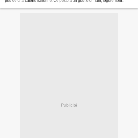
peu de charcuterie italienne. Ce pesto a un goût étonnant, légèrement
acidulé et très frais grâce à la menthe....
Publicité