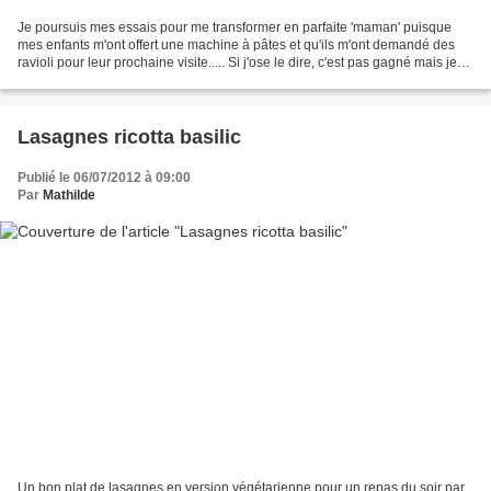
Je poursuis mes essais pour me transformer en parfaite 'maman' puisque
mes enfants m'ont offert une machine à pâtes et qu'ils m'ont demandé des
ravioli pour leur prochaine visite..... Si j'ose le dire, c'est pas gagné mais je
progresse! Deuxième essai...
Lasagnes ricotta basilic
Publié le 06/07/2012 à 09:00
Par
Mathilde
Un bon plat de lasagnes en version végétarienne pour un repas du soir par