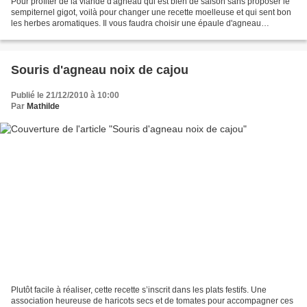
Pour profiter de la viande d'agneau qui est bien de saison sans proposer le
sempiternel gigot, voilà pour changer une recette moelleuse et qui sent bon
les herbes aromatiques. Il vous faudra choisir une épaule d'agneau
désossée et vous munir d'une grosse...
Souris d'agneau noix de cajou
Publié le 21/12/2010 à 10:00
Par
Mathilde
Plutôt facile à réaliser, cette recette s’inscrit dans les plats festifs. Une
association heureuse de haricots secs et de tomates pour accompagner ces