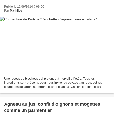
Publié le 12/09/2014 à 09:00
Par
Mathilde
Une recette de brochette qui prolonge à merveille l"été ... Tous les
ingrédients sont présents pour nous inviter au voyage ; agneau, petites
courgettes du jardin, aubergine et sauce tahina. Ca sent le Liban et sa
cuisine si rafinée. Pour finir, c'est...
Agneau au jus, confit d'oignons et mogettes
comme un parmentier