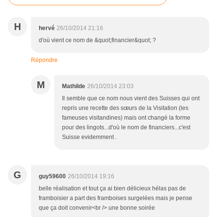
H
hervé
26/10/2014 21:16
d'où vient ce nom de &quot;financier&quot; ?
Répondre
M
Mathilde
26/10/2014 23:03
Il semble que ce nom nous vient des Suisses qui ont
repris une recette des sœurs de la Visitation (les
fameuses visitandines) mais ont changé la forme
pour des lingots...d'où le nom de financiers...c'est
Suisse evidemment .
G
guy59600
26/10/2014 19:16
belle réalisation et tout ça ai bien délicieux hélas pas de
framboisier a part des framboises surgelées mais je pense
que ça doit convenir<br /> une bonne soirée