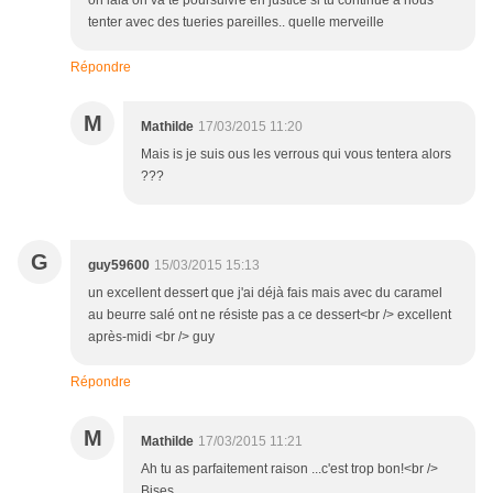
oh lala on va te poursuivre en justice si tu continue a nous
tenter avec des tueries pareilles.. quelle merveille
Répondre
M
Mathilde
17/03/2015 11:20
Mais is je suis ous les verrous qui vous tentera alors
???
G
guy59600
15/03/2015 15:13
un excellent dessert que j'ai déjà fais mais avec du caramel
au beurre salé ont ne résiste pas a ce dessert<br /> excellent
après-midi <br /> guy
Répondre
M
Mathilde
17/03/2015 11:21
Ah tu as parfaitement raison ...c'est trop bon!<br />
Bises