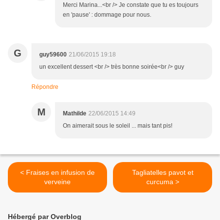
Merci Marina...<br /> Je constate que tu es toujours
en 'pause' : dommage pour nous.
G
guy59600
21/06/2015 19:18
un excellent dessert <br /> très bonne soirée<br /> guy
Répondre
M
Mathilde
22/06/2015 14:49
On aimerait sous le soleil ... mais tant pis!
< Fraises en infusion de
Tagliatelles pavot et
verveine
curcuma >
Hébergé par Overblog