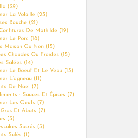
Bla
(29)
ner La Volaille
(23)
ses Bouche
(21)
Confitures De Mathilde
(19)
iner Le Porc
(18)
s Maison Ou Non
(15)
es Chaudes Ou Froides
(15)
es Salées
(14)
iner Le Boeuf Et Le Veau
(13)
iner L'agneau
(11)
uits De Noel
(7)
iments - Sauces Et Épices
(7)
iner Les Oeufs
(7)
 Gras Et Abats
(7)
es
(5)
scakes Sucrés
(5)
uits Salés
(1)