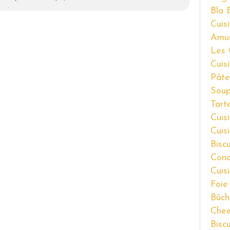
Bla 
Cuisi
Amu
Les 
Cuis
Pâte
Soup
Tart
Cuis
Cuis
Bisc
Cond
Cuis
Foie
Bûch
Chee
Bisc