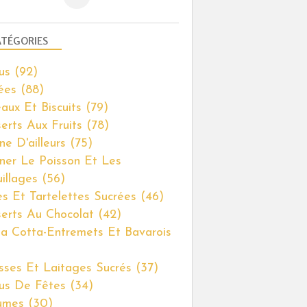
TÉGORIES
us
(92)
ées
(88)
aux Et Biscuits
(79)
erts Aux Fruits
(78)
ne D'ailleurs
(75)
iner Le Poisson Et Les
illages
(56)
es Et Tartelettes Sucrées
(46)
erts Au Chocolat
(42)
a Cotta-Entremets Et Bavarois
ses Et Laitages Sucrés
(37)
us De Fêtes
(34)
umes
(30)