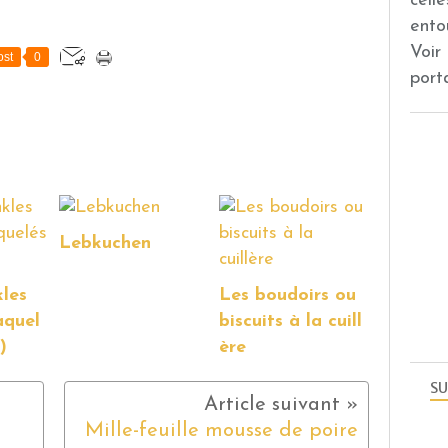
cell
ento
Voir
st
0
port
Lebkuchen
les
Les boudoirs ou
aquel
biscuits à la cuill
)
ère
SU
Mille-feuille mousse de poire