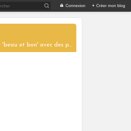
Connexion
+
Créer mon blog
....un blog aux saveurs d'ici et d'ailleurs pour partager le plaisir de cuisiner 'beau et bon' avec des produits de saison. Toutes les recettes proposées sont réalisées et photographiées pour vous donner l'envie de les tester à votre tour et ainsi garder vivantes les traditions culinaires.