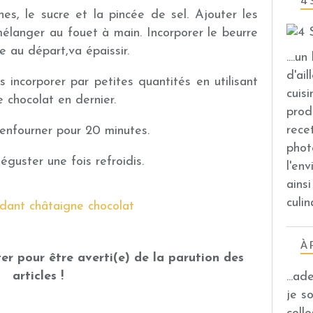
4 
nes, le sucre et la pincée de sel. Ajouter les
mélanger au fouet à main. Incorporer le beurre
de au départ,va épaissir.
....u
d'ail
s incorporer par petites quantités en utilisant
cuis
 chocolat en dernier.
prod
rece
 enfourner pour 20 minutes.
phot
guster une fois refroidis.
l'en
ains
culin
À 
er pour être averti(e) de la parution des
articles !
...a
je s