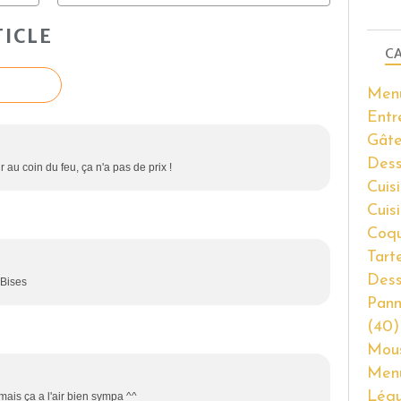
ICLE
CA
Men
Entr
Gâte
Dess
 au coin du feu, ça n'a pas de prix !
Cuisi
Cuis
Coqu
Tart
Dess
.Bises
Pann
(40)
Mous
Men
Lég
ais ça a l'air bien sympa ^^