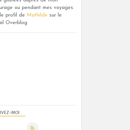
es glanées auprès de mon
urage ou pendant mes voyages.
 le profil de
Mathilde
sur le
ail Overblog
IVEZ-MOI