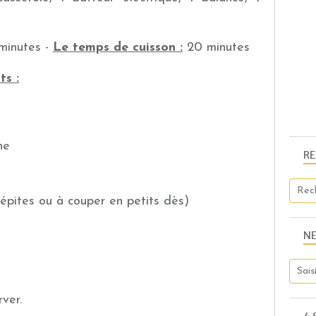
 minutes -
Le temps de cuisson :
20 minutes
ts :
ne
R
épites ou à couper en petits dès)
N
rver.