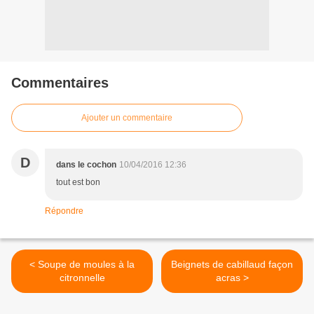
Commentaires
Ajouter un commentaire
D
dans le cochon
10/04/2016 12:36
tout est bon
Répondre
< Soupe de moules à la
Beignets de cabillaud façon
citronnelle
acras >