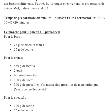
des biscuits différents, d’autres fruits rouges et en variant les proportions de
crème. Moi, j’aime bien celui ci !
Temps de préparation
:
30 minutes –
Cuisson Four Thermostat
: 6/180°C -
10+40+20 minutes
Le marché pour 1 gateau 6-8 personnes:
Pour la base :
75 g de biscuits sablés
25 g de beurre
Pour la crème:
450 g de ricotta
2 œufs
le zeste d’un citron
100 g de sucre
500 g de groseilles (j’ai utilisé des groseilles de mon jardin que
j’avais congelées cet été)
Pour le streusel :
100 g de farine
75 g de beurre