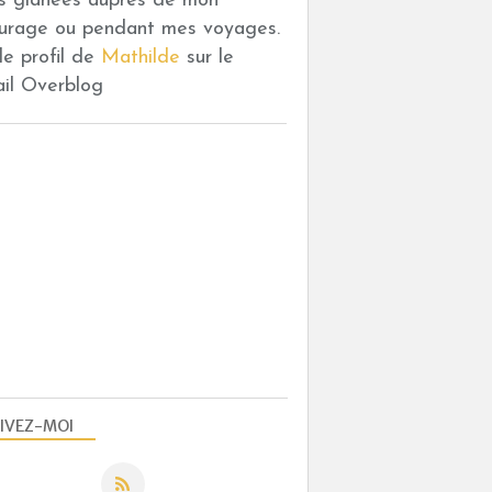
es glanées auprès de mon
urage ou pendant mes voyages.
 le profil de
Mathilde
sur le
ail Overblog
IVEZ-MOI