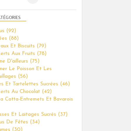
TÉGORIES
us
(92)
ées
(88)
aux Et Biscuits
(79)
erts Aux Fruits
(78)
ne D'ailleurs
(75)
iner Le Poisson Et Les
illages
(56)
es Et Tartelettes Sucrées
(46)
erts Au Chocolat
(42)
a Cotta-Entremets Et Bavarois
ses Et Laitages Sucrés
(37)
us De Fêtes
(34)
umes
(30)