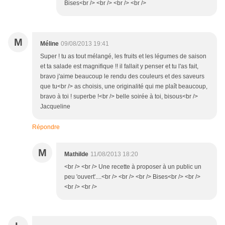
Bises<br /> <br /> <br /> <br />
M
Méline
09/08/2013 19:41
Super ! tu as tout mélangé, les fruits et les légumes de saison
et ta salade est magnifique !! il fallait y penser et tu l'as fait,
bravo j'aime beaucoup le rendu des couleurs et des saveurs
que tu<br /> as choisis, une originalité qui me plaît beaucoup,
bravo à toi ! superbe !<br /> belle soirée à toi, bisous<br />
Jacqueline
Répondre
M
Mathilde
11/08/2013 18:20
<br /> <br /> Une recette à proposer à un public un
peu 'ouvert'....<br /> <br /> <br /> Bises<br /> <br />
<br /> <br />