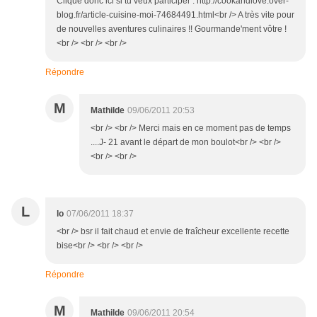
Clique donc ici si tu veux participer : http://cookandlove.over-
blog.fr/article-cuisine-moi-74684491.html<br /> A très vite pour
de nouvelles aventures culinaires !! Gourmande'ment vôtre !
<br /> <br /> <br />
Répondre
M
Mathilde
09/06/2011 20:53
<br /> <br /> Merci mais en ce moment pas de temps
....J- 21 avant le départ de mon boulot<br /> <br />
<br /> <br />
L
lo
07/06/2011 18:37
<br /> bsr il fait chaud et envie de fraîcheur excellente recette
bise<br /> <br /> <br />
Répondre
M
Mathilde
09/06/2011 20:54