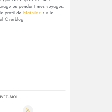
es glanées auprès de mon
urage ou pendant mes voyages.
 le profil de
Mathilde
sur le
ail Overblog
IVEZ-MOI