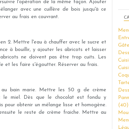
rsuivre l'opération de la même façon. Ajouter
élanger avec une cuillère de bois jusqu'à ce
rver au frais en couvrant.
CA
Men
Entr
 en 2. Mettre l'eau à chauffer avec le sucre et
Gâte
e à bouillir, y ajouter les abricots et laisser
Dess
abricots ne doivent pas être trop cuits. Les
Cuisi
e et les faire s'égoutter. Réserver au frais.
Cuis
Coqu
Tart
c au bain marie. Mettre les 50 g de crème
Dess
ec le miel. Dès que le chocolat est fondu y
Pann
is pour obtenir un mélange lisse et homogène.
(40)
 ensuite le reste de crème fraiche. Mettre au
Mous
Men
Lég