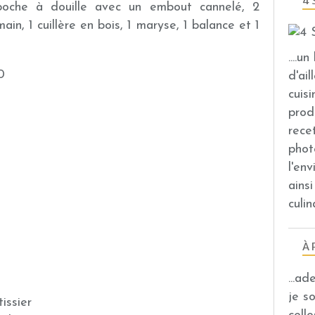
4 
, poche à douille avec un embout cannelé, 2
main, 1 cuillère en bois, 1 maryse, 1 balance et 1
....u
0
d'ail
cuis
prod
rece
phot
l'en
ains
culin
À 
...a
je s
issier