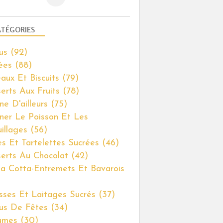
TÉGORIES
us
(92)
ées
(88)
aux Et Biscuits
(79)
erts Aux Fruits
(78)
ne D'ailleurs
(75)
iner Le Poisson Et Les
illages
(56)
es Et Tartelettes Sucrées
(46)
erts Au Chocolat
(42)
a Cotta-Entremets Et Bavarois
ses Et Laitages Sucrés
(37)
us De Fêtes
(34)
umes
(30)