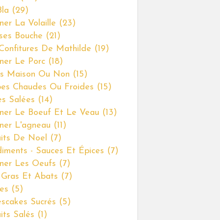
Bla
(29)
ner La Volaille
(23)
ses Bouche
(21)
Confitures De Mathilde
(19)
iner Le Porc
(18)
s Maison Ou Non
(15)
es Chaudes Ou Froides
(15)
es Salées
(14)
iner Le Boeuf Et Le Veau
(13)
iner L'agneau
(11)
uits De Noel
(7)
iments - Sauces Et Épices
(7)
iner Les Oeufs
(7)
 Gras Et Abats
(7)
es
(5)
scakes Sucrés
(5)
uits Salés
(1)