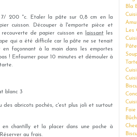
Bla 
Cuisi
 7/ 200 °c. Etaler la pâte sur 0,8 cm en la
Amu
pier cuisson. Découper à l'emporte pièce et
Les 
n recouverte de papier cuisson en
laissant
les
Cuis
pe qui a été difficile car la pâte ne se tenait
Pâte
er en façonnant à la main dans les emportes
Soup
t pas ! Enfourner pour 10 minutes et démouler à
Tart
tarte.
Cuis
Cuis
Bisc
Cond
Cuis
des abricots pochés, c'est plus joli et surtout
Foie
Bûch
Chee
 en chantilly et la placer dans une poche à
Bisc
Réserver au frais.