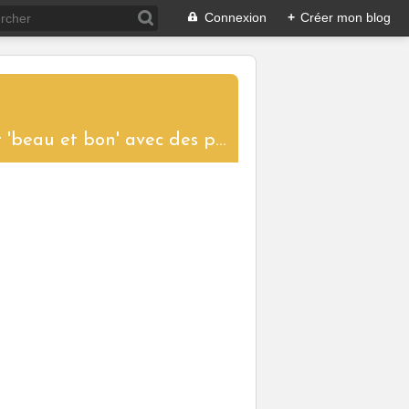
Connexion
+
Créer mon blog
....un blog aux saveurs d'ici et d'ailleurs pour partager le plaisir de cuisiner 'beau et bon' avec des produits de saison. Toutes les recettes proposées sont réalisées et photographiées pour vous donner l'envie de les tester à votre tour et ainsi garder vivantes les traditions culinaires.