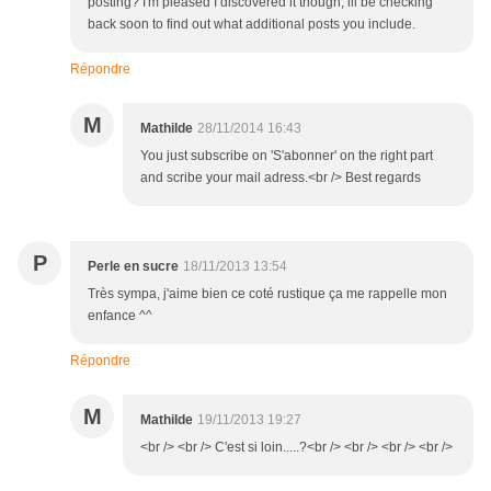
posting? I'm pleased I discovered it though, ill be checking
back soon to find out what additional posts you include.
Répondre
M
Mathilde
28/11/2014 16:43
You just subscribe on 'S'abonner' on the right part
and scribe your mail adress.<br /> Best regards
P
Perle en sucre
18/11/2013 13:54
Très sympa, j'aime bien ce coté rustique ça me rappelle mon
enfance ^^
Répondre
M
Mathilde
19/11/2013 19:27
<br /> <br /> C'est si loin.....?<br /> <br /> <br /> <br />