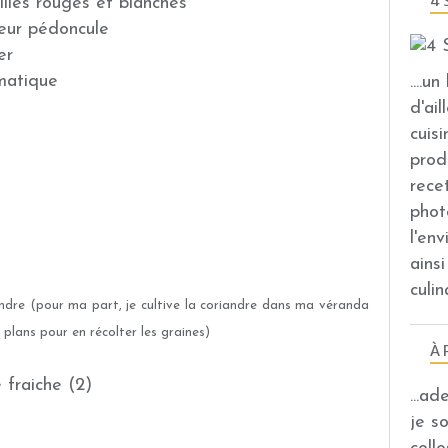
4 
lles rouges et blanches
eur pédoncule
er
matique
....u
d'ail
cuis
prod
rece
phot
l'en
ains
culin
iandre (pour ma part, je cultive la coriandre dans ma véranda
 plans pour en récolter les graines)
À 
...a
je s