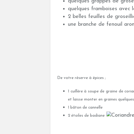
quelques grappes de grosei
quelques framboises avec l
2 belles feuilles de groseilli
une branche de fenouil aro
De votre réserve à épices ;
1 cuillère à soupe de graine de cor
et laisse monter en graines quelques
1 bâton de cannelle
2 étoiles de badiane