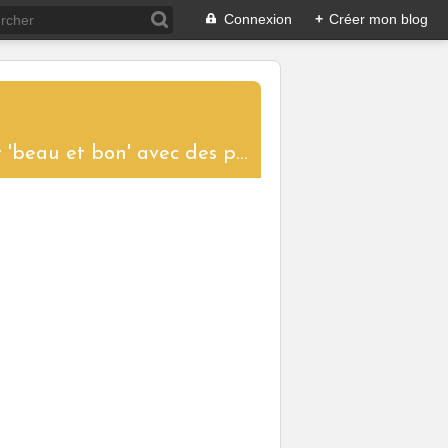
Connexion
+
Créer mon blog
....un blog aux saveurs d'ici et d'ailleurs pour partager le plaisir de cuisiner 'beau et bon' avec des produits de saison. Toutes les recettes proposées sont réalisées et photographiées pour vous donner l'envie de les tester à votre tour et ainsi garder vivantes les traditions culinaires.