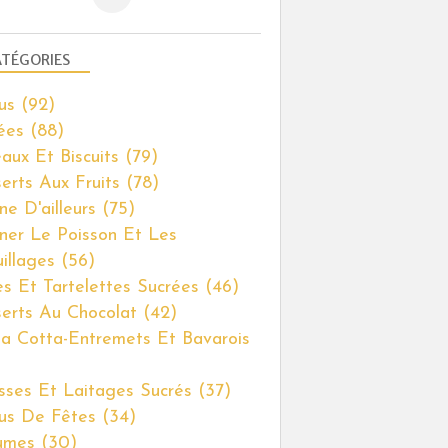
TÉGORIES
us
(92)
ées
(88)
aux Et Biscuits
(79)
erts Aux Fruits
(78)
ne D'ailleurs
(75)
iner Le Poisson Et Les
illages
(56)
es Et Tartelettes Sucrées
(46)
erts Au Chocolat
(42)
a Cotta-Entremets Et Bavarois
ses Et Laitages Sucrés
(37)
us De Fêtes
(34)
umes
(30)