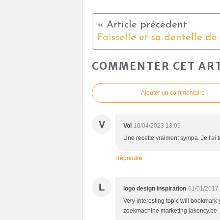
COMMENTER CET ART
Ajouter un commentaire
V
Vol
10/04/2023 13:09
Une recette vraiment sympa. Je l'ai t
Répondre
L
logo design inspiration
01/01/2017
Very interesting topic will bookmark y
zoekmachine marketing jakency.be