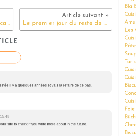
Bla 
Cuisi
Amu
Faisselle et sa dentelle de caramel au beurre salé
Le premier jour du reste de ma vie !
Les 
Cuis
ICLE
Pâte
Soup
Tart
Cuis
Cuis
Bisc
estée il y a quelques années et vais la refaire de ce pas.
Cond
Cuis
Foie
Bûch
 15:49
Chee
our site to check if you write more about in the future.
Bisc