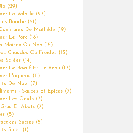
Bla
(29)
ner La Volaille
(23)
ses Bouche
(21)
Confitures De Mathilde
(19)
iner Le Porc
(18)
s Maison Ou Non
(15)
es Chaudes Ou Froides
(15)
es Salées
(14)
iner Le Boeuf Et Le Veau
(13)
iner L'agneau
(11)
uits De Noel
(7)
iments - Sauces Et Épices
(7)
iner Les Oeufs
(7)
 Gras Et Abats
(7)
es
(5)
scakes Sucrés
(5)
uits Salés
(1)