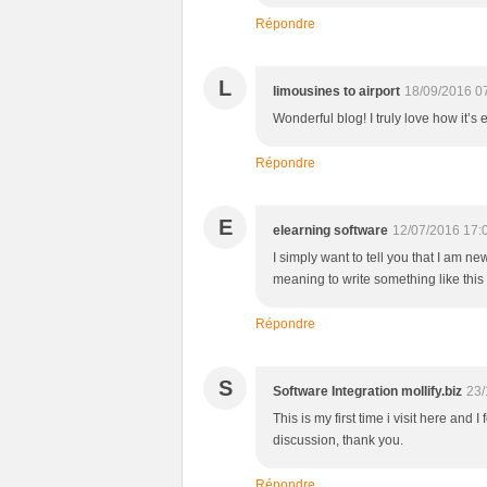
Répondre
L
limousines to airport
18/09/2016 0
Wonderful blog! I truly love how it’s
Répondre
E
elearning software
12/07/2016 17:
I simply want to tell you that I am ne
meaning to write something like thi
Répondre
S
Software Integration mollify.biz
23/
This is my first time i visit here and 
discussion, thank you.
Répondre