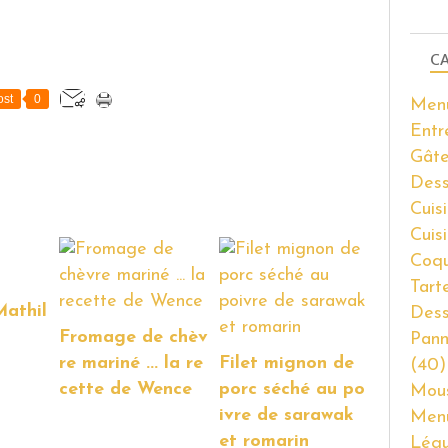
CA
st
0
Men
Entr
Gâte
Dess
Cuisi
Cuis
Coqu
Tart
Mathil
Dess
Fromage de chèv
Pann
re mariné ... la re
Filet mignon de
(40)
cette de Wence
porc séché au po
Mous
ivre de sarawak
Men
et romarin
Lég