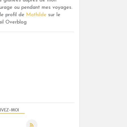
es glanées auprès de mon
urage ou pendant mes voyages.
 le profil de
Mathilde
sur le
ail Overblog
IVEZ-MOI