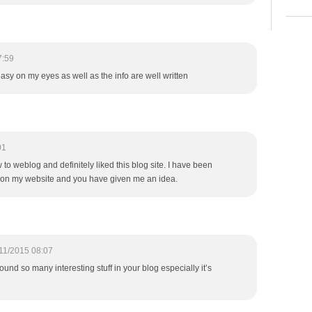
7:59
 easy on my eyes as well as the info are well written
01
w to weblog and definitely liked this blog site. I have been
s on my website and you have given me an idea.
11/2015 08:07
I found so many interesting stuff in your blog especially it’s