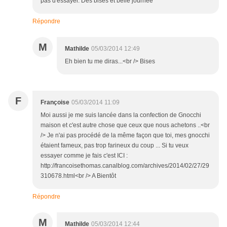
pas d'essayer. Des bises et belle journée
Répondre
M
Mathilde
05/03/2014 12:49
Eh bien tu me diras...<br /> Bises
F
Françoise
05/03/2014 11:09
Moi aussi je me suis lancée dans la confection de Gnocchi
maison et c'est autre chose que ceux que nous achetons ..<br
/> Je n'ai pas procédé de la même façon que toi, mes gnocchi
étaient fameux, pas trop farineux du coup ... Si tu veux
essayer comme je fais c'est ICI :
http://francoisethomas.canalblog.com/archives/2014/02/27/29
310678.html<br /> A Bientôt
Répondre
M
Mathilde
05/03/2014 12:44