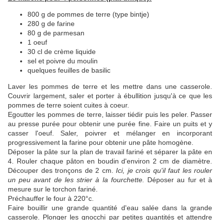
800 g de pommes de terre (type bintje)
280 g de farine
80 g de parmesan
1 oeuf
30 cl de crème liquide
sel et poivre du moulin
quelques feuilles de basilic
Laver les pommes de terre et les mettre dans une casserole.
Couvrir largement, saler et porter à ébullition jusqu'à ce que les
pommes de terre soient cuites à coeur.
Egoutter les pommes de terre, laisser tiédir puis les peler. Passer
au presse purée pour obtenir une purée fine. Faire un puits et y
casser l'oeuf. Saler, poivrer et mélanger en incorporant
progressivement la farine pour obtenir une pâte homogène.
Déposer la pâte sur la plan de travail fariné et séparer la pâte en
4. Rouler chaque pâton en boudin d'environ 2 cm de diamètre.
Découper des tronçons de 2 cm.
Ici, je crois qu'il faut les rouler
un peu avant de les strier à la fourchette.
Déposer au fur et à
mesure sur le torchon fariné.
Préchauffer le four à 220°c.
Faire bouillir une grande quantité d'eau salée dans la grande
casserole. Plonger les gnocchi par petites quantités et attendre