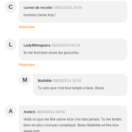
C
carnet de recette
08/03/2014 19:04
hummm j'aime trop !
Répondre
L
LadyMilonguera
08/03/2014 09:18
Ils me font bien envie tes gnocchis...
Répondre
M
Mathilde
08/03/2014 18:45
Tu vois que c'est tout simple à faire. Bises
A
Annick
08/03/2014 08:54
Voilà ce que me fille adore et je n'en fais jamais. Tu me tentes
bien en plus c'est pas compliqué. Bises Mathilde et très bon
week-end.