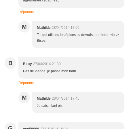
agrémenter cet agneau
Répondre
M
Mathilde
28/04/2014 17:50
Toi qui utilises les épices, tu devrais apprécier !<br />
Bises
B
Betty
27/04/2014 21:30
Pas de viande, je passe mon tour!
Répondre
M
Mathilde
28/04/2014 17:45
Je sais....tant pis!
G