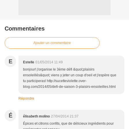
Commentaires
Ajouter un commentaire
E
Estelle
01/05/2014 11:49
bonjour! j'organise le 3ème défi &quot;plaisirs
ensoleillés&quot; viens y jeter un coup d'oeil et j'espère que
tu participeras! http://sucetteviolette.over-
blog.com/2014/05/defi-de-saison-3-plaisirs-ensoleilles.html
Répondre
É
élisabeth molino
27/04/2014 21:37
Épices et citrons confits, que de délicieux ingrédients pour