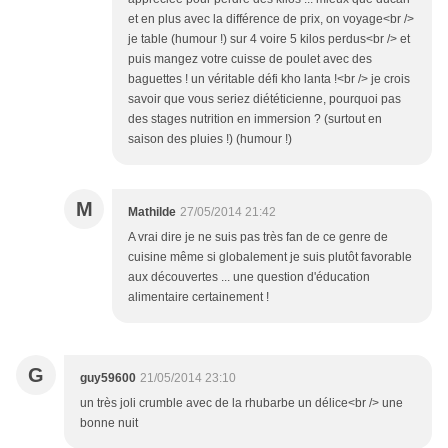
et en plus avec la différence de prix, on voyage<br />
je table (humour !) sur 4 voire 5 kilos perdus<br /> et
puis mangez votre cuisse de poulet avec des
baguettes ! un véritable défi kho lanta !<br /> je crois
savoir que vous seriez diététicienne, pourquoi pas
des stages nutrition en immersion ? (surtout en
saison des pluies !) (humour !)
M
Mathilde
27/05/2014 21:42
A vrai dire je ne suis pas très fan de ce genre de
cuisine même si globalement je suis plutôt favorable
aux découvertes ... une question d'éducation
alimentaire certainement !
G
guy59600
21/05/2014 23:10
un très joli crumble avec de la rhubarbe un délice<br /> une
bonne nuit