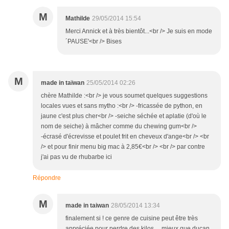
M
Mathilde
29/05/2014 15:54
Merci Annick et à très bientôt...<br /> Je suis en mode
´PAUSE'<br /> Bises
M
made in taïwan
25/05/2014 02:26
chère Mathilde :<br /> je vous soumet quelques suggestions
locales vues et sans mytho :<br /> -fricassée de python, en
jaune c'est plus cher<br /> -seiche séchée et aplatie (d'où le
nom de seiche) à mâcher comme du chewing gum<br />
-écrasé d'écrevisse et poulet frit en cheveux d'ange<br /> <br
/> et pour finir menu big mac à 2,85€<br /> <br /> par contre
j'ai pas vu de rhubarbe ici
Répondre
M
made in taiwan
28/05/2014 13:34
finalement si ! ce genre de cuisine peut être très
appréciée pour perdre des kilos ... mieux que ducan