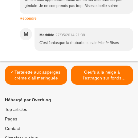
géniale. Je ne comprends pas trop. Bises et belle soirée
Répondre
M
Mathilde
27/05/2014 21:38
C'est fantasque la rhubarbe tu sais !<br /> Bises
< Tartelette aux asperges,
Oeufs à la neige à
crème d'ail meringuée
l'estragon sur fonds
d'artichauts >
Hébergé par Overblog
Top articles
Pages
Contact