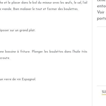
cell
 et le placer dans le bol du mixeur avec les œufs, le sel, l’ail
ento
à la viande. Bien malaxer le tout et former des boulettes.
Voir
port
déposer sur un grand plat.
ne bassine à friture. Plonger les boulettes dans l’huile très
croute.
un verre de vin Espagnol.
SU