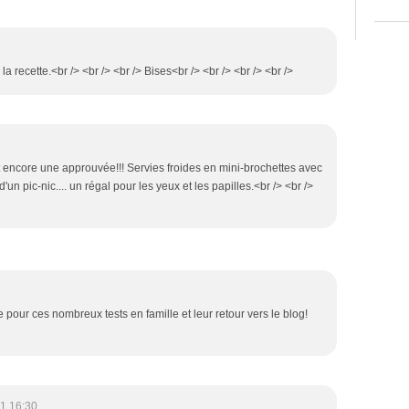
ir la recette.<br /> <br /> <br /> Bises<br /> <br /> <br /> <br />
 et encore une approuvée!!! Servies froides en mini-brochettes avec
'un pic-nic.... un régal pour les yeux et les papilles.<br /> <br />
le pour ces nombreux tests en famille et leur retour vers le blog!
1 16:30