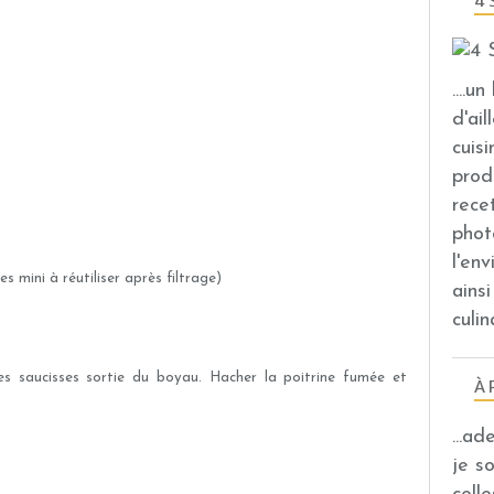
4 
....u
d'ail
cuis
prod
rece
phot
l'en
tres mini à réutiliser après filtrage)
ains
culin
s saucisses sortie du boyau. Hacher la poitrine fumée et
À 
...a
je s