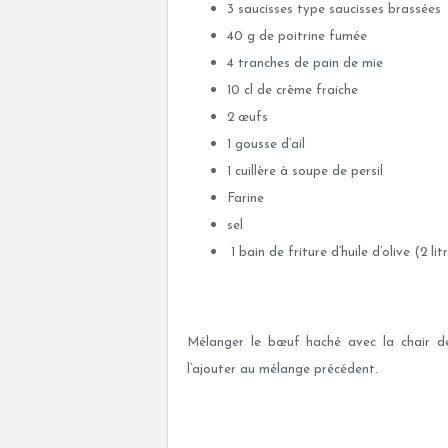
3 saucisses type saucisses brassées
40 g de poitrine fumée
4 tranches de pain de mie
10 cl de crème fraiche
2 œufs
1 gousse d’ail
1 cuillère à soupe de persil
Farine
sel
1 bain de friture d’huile d’olive (2 li
Mélanger le bœuf haché avec la chair de
l’ajouter au mélange précédent.