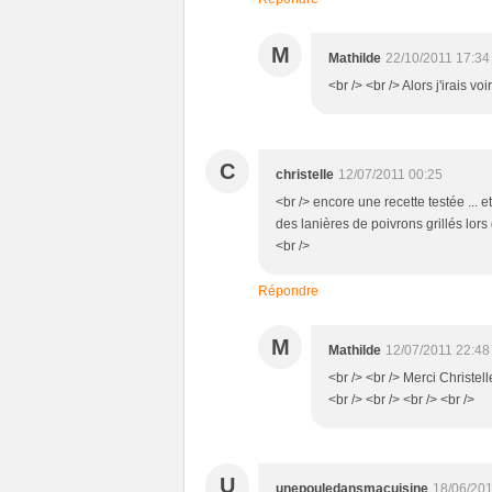
M
Mathilde
22/10/2011 17:34
<br /> <br /> Alors j'irais vo
C
christelle
12/07/2011 00:25
<br /> encore une recette testée ...
des lanières de poivrons grillés lors d
<br />
Répondre
M
Mathilde
12/07/2011 22:48
<br /> <br /> Merci Christel
<br /> <br /> <br /> <br />
U
unepouledansmacuisine
18/06/201