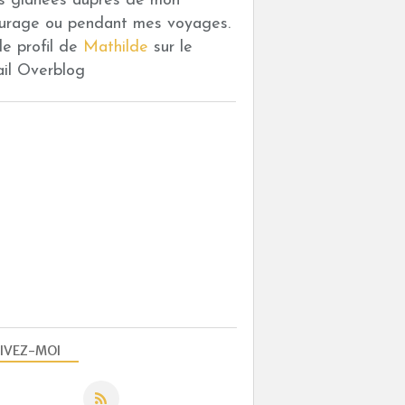
es glanées auprès de mon
urage ou pendant mes voyages.
 le profil de
Mathilde
sur le
ail Overblog
IVEZ-MOI