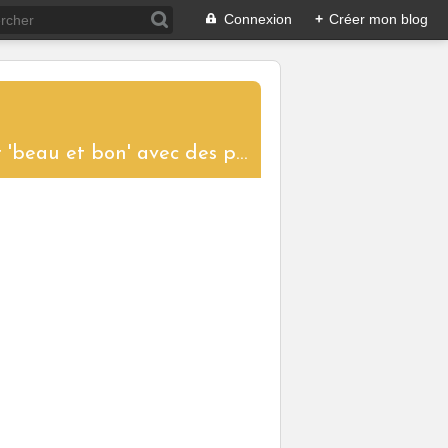
Connexion
+
Créer mon blog
....un blog aux saveurs d'ici et d'ailleurs pour partager le plaisir de cuisiner 'beau et bon' avec des produits de saison. Toutes les recettes proposées sont réalisées et photographiées pour vous donner l'envie de les tester à votre tour et ainsi garder vivantes les traditions culinaires.