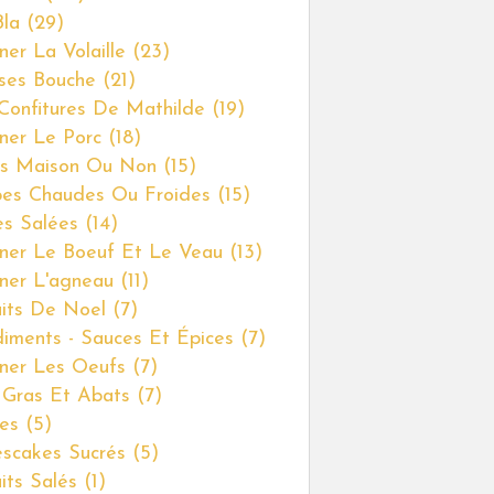
Bla
(29)
ner La Volaille
(23)
ses Bouche
(21)
Confitures De Mathilde
(19)
iner Le Porc
(18)
s Maison Ou Non
(15)
es Chaudes Ou Froides
(15)
es Salées
(14)
iner Le Boeuf Et Le Veau
(13)
iner L'agneau
(11)
uits De Noel
(7)
iments - Sauces Et Épices
(7)
iner Les Oeufs
(7)
 Gras Et Abats
(7)
es
(5)
scakes Sucrés
(5)
uits Salés
(1)