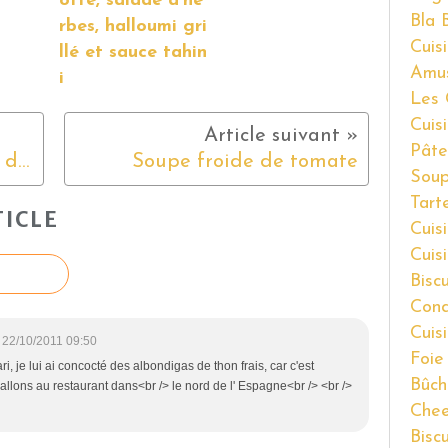
otte, salade d’he
Bla 
rbes, halloumi gri
Cuisi
llé et sauce tahin
Amu
i
Les 
Cuis
Pâte
Moelleux aux fruits rouges du jardin
Soupe froide de tomate
Soup
Tart
ICLE
Cuis
Cuis
Bisc
Cond
Cuis
22/10/2011 09:50
Foie
i, je lui ai concocté des albondigas de thon frais, car c'est
Bûch
 allons au restaurant dans<br /> le nord de l' Espagne<br /> <br />
Chee
Bisc