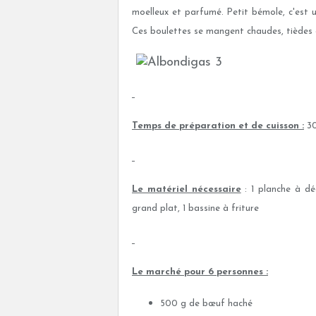
moelleux et parfumé. Petit bémole, c'est 
Ces boulettes se mangent chaudes, tièdes o
Temps de préparation et de cuisson :
30
Le matériel nécessaire
: 1 planche à déc
grand plat, 1 bassine à friture
Le marché pour 6 personnes :
500 g de bœuf haché