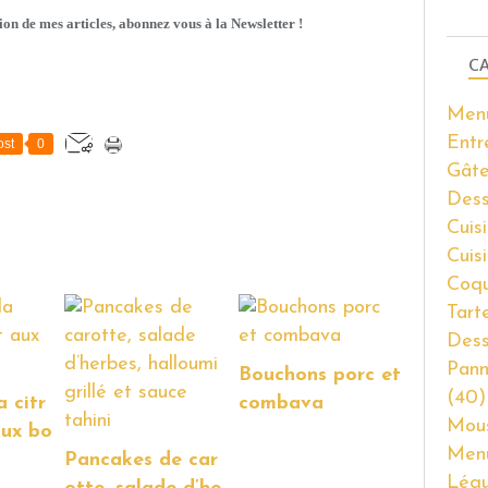
ion de mes articles, abonnez vous à la Newsletter !
CA
Men
Entr
st
0
Gâte
Dess
Cuisi
Cuis
Coqu
Tart
Dess
Pann
Bouchons porc et
(40)
a citr
combava
Mous
aux bo
Men
Pancakes de car
Lég