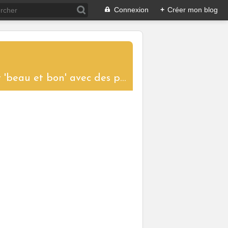
Connexion
+
Créer mon blog
....un blog aux saveurs d'ici et d'ailleurs pour partager le plaisir de cuisiner 'beau et bon' avec des produits de saison. Toutes les recettes proposées sont réalisées et photographiées pour vous donner l'envie de les tester à votre tour et ainsi garder vivantes les traditions culinaires.