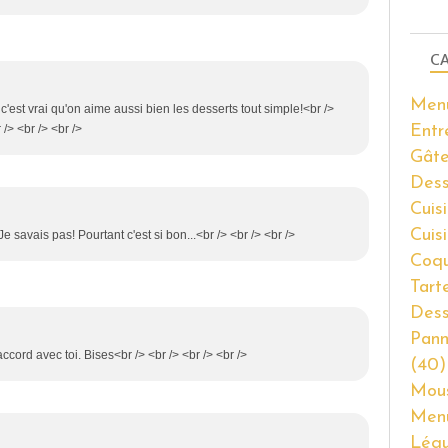
CA
Men
 c'est vrai qu'on aime aussi bien les desserts tout simple!<br />
Entr
 /> <br /> <br />
Gâte
Dess
Cuisi
Cuis
Je savais pas! Pourtant c'est si bon...<br /> <br /> <br />
Coqu
Tart
Dess
Pann
accord avec toi. Bises<br /> <br /> <br /> <br />
(40)
Mous
Men
Lég