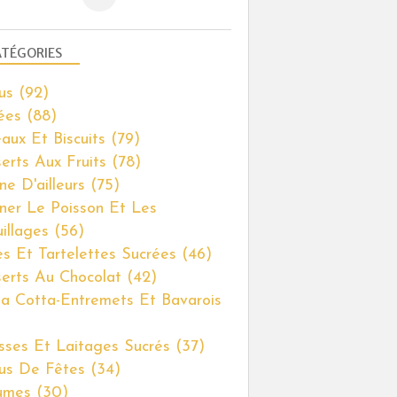
TÉGORIES
us
(92)
ées
(88)
aux Et Biscuits
(79)
erts Aux Fruits
(78)
ne D'ailleurs
(75)
iner Le Poisson Et Les
illages
(56)
es Et Tartelettes Sucrées
(46)
erts Au Chocolat
(42)
a Cotta-Entremets Et Bavarois
ses Et Laitages Sucrés
(37)
us De Fêtes
(34)
umes
(30)