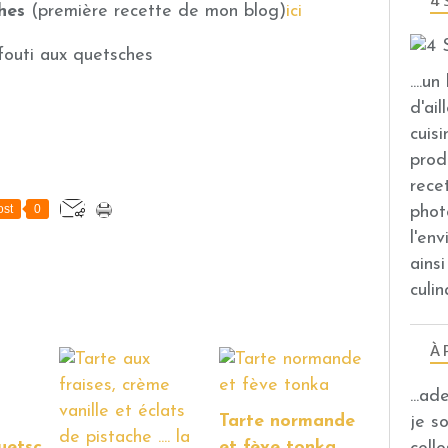
4 
hes
(première recette de mon blog)
ici
....u
d'ail
cuis
prod
rece
st
0
phot
l'en
ains
culin
À 
...a
Tarte normande
je s
uetsc
et fève tonka