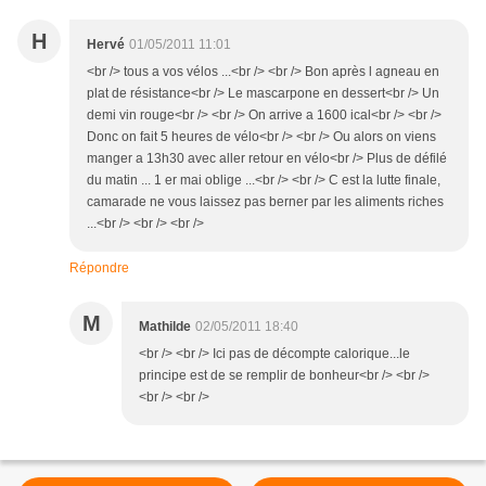
H
Hervé
01/05/2011 11:01
<br /> tous a vos vélos ...<br /> <br /> Bon après l agneau en
plat de résistance<br /> Le mascarpone en dessert<br /> Un
demi vin rouge<br /> <br /> On arrive a 1600 ical<br /> <br />
Donc on fait 5 heures de vélo<br /> <br /> Ou alors on viens
manger a 13h30 avec aller retour en vélo<br /> Plus de défilé
du matin ... 1 er mai oblige ...<br /> <br /> C est la lutte finale,
camarade ne vous laissez pas berner par les aliments riches
...<br /> <br /> <br />
Répondre
M
Mathilde
02/05/2011 18:40
<br /> <br /> Ici pas de décompte calorique...le
principe est de se remplir de bonheur<br /> <br />
<br /> <br />