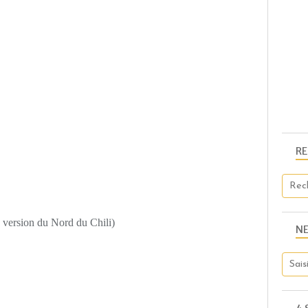
R
 version du Nord du Chili)
N