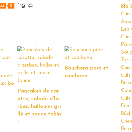
Bla 
st
0
Cuisi
Amu
Les 
Cuis
Pâte
Soup
Tart
Cuis
Bouchons porc et
Cuis
a citr
combava
Bisc
aux bo
Cond
Pancakes de car
Cuis
otte, salade d’he
Foie
rbes, halloumi gri
Bûch
llé et sauce tahin
Chee
i
Bisc