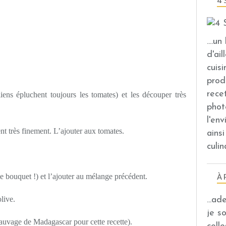
4 
....u
d'ail
cuis
prod
rece
liens épluchent toujours les tomates) et les découper très
phot
l'en
t très finement. L’ajouter aux tomates.
ains
culin
le bouquet !) et l’ajouter au mélange précédent.
À 
olive.
...a
je s
e sauvage de Madagascar pour cette recette).