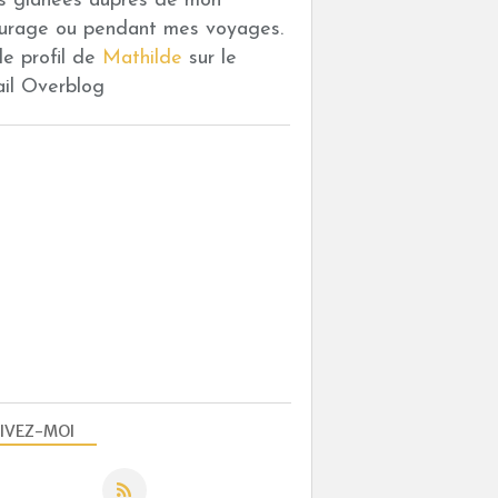
es glanées auprès de mon
urage ou pendant mes voyages.
 le profil de
Mathilde
sur le
ail Overblog
IVEZ-MOI