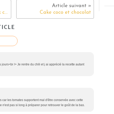
Blanquette de saumon aux coquillages épicés
Cake coco et chocolat
ICLE
ours<br /> Je rentre du chili et j ai apprécié la recette autant
 car les tomates supportent mal d'être conservée avec cette
ce n'est pas si long à préparer pour retrouver le goût de la bas.