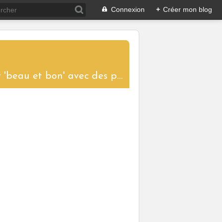
Connexion
+
Créer mon blog
....un blog aux saveurs d'ici et d'ailleurs pour partager le plaisir de cuisiner 'beau et bon' avec des produits de saison. Toutes les recettes proposées sont réalisées et photographiées pour vous donner l'envie de les tester à votre tour et ainsi garder vivantes les traditions culinaires.