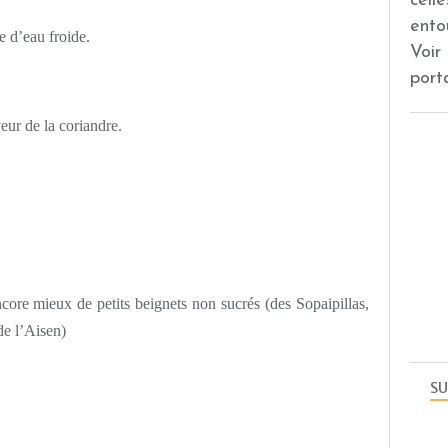
cell
ento
e d’eau froide.
Voir
port
veur de la coriandre.
ore mieux de petits beignets non sucrés (des Sopaipillas,
de l’Aisen)
SU