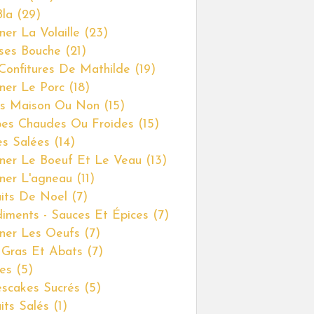
Bla
(29)
ner La Volaille
(23)
ses Bouche
(21)
Confitures De Mathilde
(19)
iner Le Porc
(18)
s Maison Ou Non
(15)
es Chaudes Ou Froides
(15)
es Salées
(14)
iner Le Boeuf Et Le Veau
(13)
iner L'agneau
(11)
uits De Noel
(7)
iments - Sauces Et Épices
(7)
iner Les Oeufs
(7)
 Gras Et Abats
(7)
es
(5)
scakes Sucrés
(5)
uits Salés
(1)