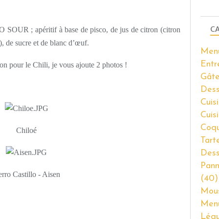
CA
O SOUR ; apéritif à base de pisco, de jus de citron (citron
, de sucre et de blanc d’œuf.
Men
Entr
on pour le Chili, je vous ajoute 2 photos !
Gâte
Dess
Cuisi
Cuis
Coqu
Chiloé
Tart
Dess
Pann
rro Castillo - Aisen
(40)
Mous
Men
Lég