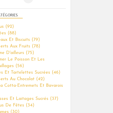
TÉGORIES
us
(92)
ées
(88)
aux Et Biscuits
(79)
erts Aux Fruits
(78)
ne D'ailleurs
(75)
iner Le Poisson Et Les
illages
(56)
es Et Tartelettes Sucrées
(46)
erts Au Chocolat
(42)
a Cotta-Entremets Et Bavarois
ses Et Laitages Sucrés
(37)
us De Fêtes
(34)
umes
(30)