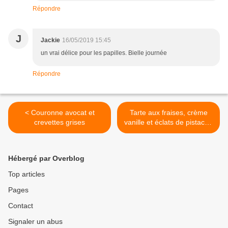
Répondre
J
Jackie
16/05/2019 15:45
un vrai délice pour les papilles. Bielle journée
Répondre
< Couronne avocat et
Tarte aux fraises, crème
crevettes grises
vanille et éclats de pistache
.... la recette >
Hébergé par Overblog
Top articles
Pages
Contact
Signaler un abus