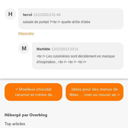
H
hervé
11/12/2013 01:49
salade de portail ?<br /> quelle drôle d'idée
Répondre
M
Mathilde
12/12/2013 23:11
<br /> Les cuisinières sont décidément en manque
d'inspiration...<br /> <br /> <br />
< Moelleux chocolat
Idées pour des menus de
caramel et crème de
fêtes ....noel ou nouvel an >
marron
Hébergé par Overblog
Top articles