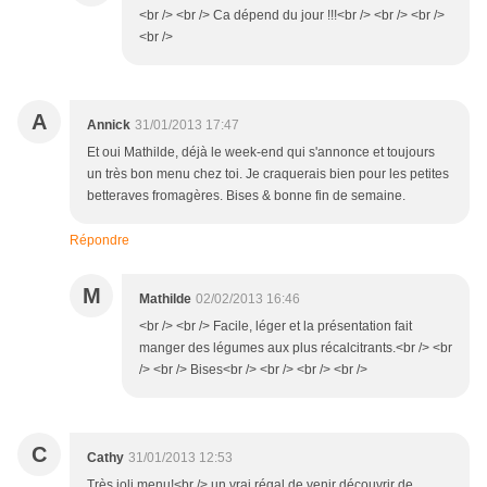
<br /> <br /> Ca dépend du jour !!!<br /> <br /> <br />
<br />
A
Annick
31/01/2013 17:47
Et oui Mathilde, déjà le week-end qui s'annonce et toujours
un très bon menu chez toi. Je craquerais bien pour les petites
betteraves fromagères. Bises & bonne fin de semaine.
Répondre
M
Mathilde
02/02/2013 16:46
<br /> <br /> Facile, léger et la présentation fait
manger des légumes aux plus récalcitrants.<br /> <br
/> <br /> Bises<br /> <br /> <br /> <br />
C
Cathy
31/01/2013 12:53
Très joli menu!<br /> un vrai régal de venir découvrir de