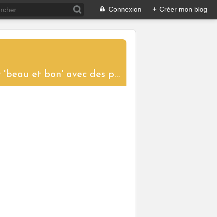
Connexion
+
Créer mon blog
....un blog aux saveurs d'ici et d'ailleurs pour partager le plaisir de cuisiner 'beau et bon' avec des produits de saison. Toutes les recettes proposées sont réalisées et photographiées pour vous donner l'envie de les tester à votre tour et ainsi garder vivantes les traditions culinaires.