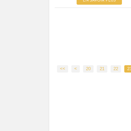
EN SAVOIR PLUS
<<
<
10
20
21
22
2