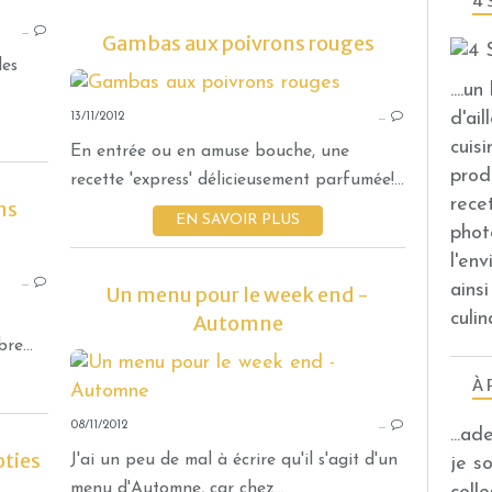
4 
…
Gambas aux poivrons rouges
les
....u
d'ail
13/11/2012
…
cuis
En entrée ou en amuse bouche, une
prod
recette 'express' délicieusement parfumée!...
rece
ns
EN SAVOIR PLUS
phot
GÂTEAUX ET BISCUITS
l'en
…
ains
Un menu pour le week end -
culin
Automne
e...
À 
08/11/2012
…
...a
oties
J'ai un peu de mal à écrire qu'il s'agit d'un
je s
menu d'Automne, car chez...