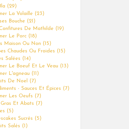
MENUS
Bla
(29)
ner La Volaille
(23)
ses Bouche
(21)
Confitures De Mathilde
(19)
iner Le Porc
(18)
s Maison Ou Non
(15)
es Chaudes Ou Froides
(15)
es Salées
(14)
iner Le Boeuf Et Le Veau
(13)
iner L'agneau
(11)
uits De Noel
(7)
iments - Sauces Et Épices
(7)
iner Les Oeufs
(7)
 Gras Et Abats
(7)
es
(5)
scakes Sucrés
(5)
uits Salés
(1)