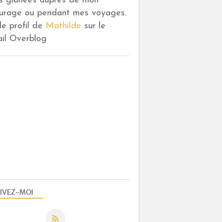
es glanées auprès de mon
urage ou pendant mes voyages.
 le profil de
Mathilde
sur le
ail Overblog
DESSERTS AUX FRUITS
IVEZ-MOI
MENUS
MENUS DE FÊTES