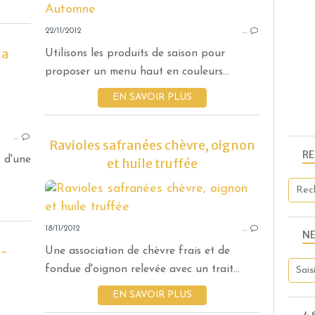
22/11/2012
…
la
Utilisons les produits de saison pour
proposer un menu haut en couleurs...
EN SAVOIR PLUS
LÉGUMES
…
Ravioles safranées chèvre, oignon
R
t d'une
et huile truffée
18/11/2012
…
N
 -
Une association de chèvre frais et de
fondue d'oignon relevée avec un trait...
EN SAVOIR PLUS
MENUS