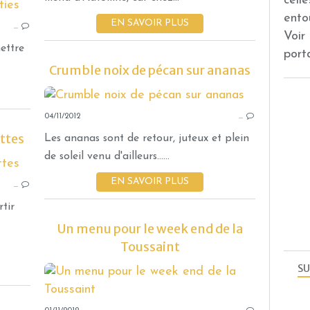
cell
CUISINER LA VOLAILLE
ento
EN SAVOIR PLUS
…
Voir
ettre
port
Crumble noix de pécan sur ananas
04/11/2012
…
ttes
Les ananas sont de retour, juteux et plein
de soleil venu d'ailleurs......
AMUSES BOUCHE
EN SAVOIR PLUS
…
tir
Un menu pour le week end de la
Toussaint
SU