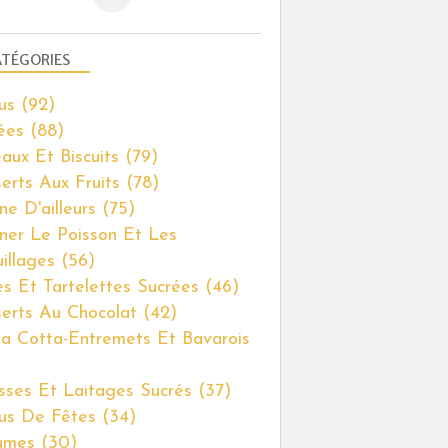
TÉGORIES
us
(92)
ées
(88)
aux Et Biscuits
(79)
erts Aux Fruits
(78)
SSES ET LAITAGES SUCRÉS
ne D'ailleurs
(75)
iner Le Poisson Et Les
illages
(56)
es Et Tartelettes Sucrées
(46)
erts Au Chocolat
(42)
a Cotta-Entremets Et Bavarois
ses Et Laitages Sucrés
(37)
us De Fêtes
(34)
umes
(30)