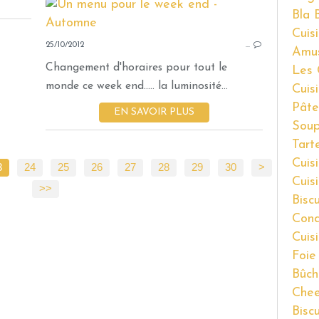
Bla 
Cuisi
25/10/2012
…
Amu
Changement d'horaires pour tout le
Les 
monde ce week end..... la luminosité...
Cuis
Pâte
EN SAVOIR PLUS
Soup
Tart
Cuis
3
24
25
26
27
28
29
30
40
>
Cuis
>>
Bisc
Cond
Cuis
Foie
Bûch
Chee
Bisc