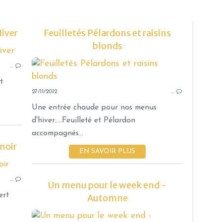
iver
Feuilletés Pélardons et raisins
blonds
MENUS
…
t
27/11/2012
…
Une entrée chaude pour nos menus
d'hiver.....Feuilleté et Pélardon
accompagnés...
 noir
EN SAVOIR PLUS
PANNA COTTA-ENTREMETS ET BAVAROIS
…
Un menu pour le week end -
ert
Automne