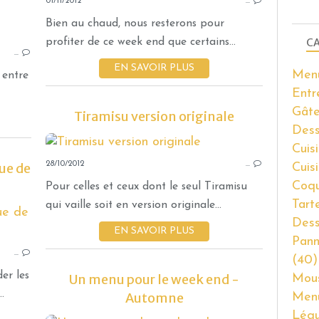
01/11/2012
…
Bien au chaud, nous resterons pour
SOUPES CHAUDES OU FROIDES
CA
profiter de ce week end que certains...
…
EN SAVOIR PLUS
Men
 entre
Entr
Gâte
Tiramisu version originale
Dess
MOU
Cuisi
ue de
28/10/2012
…
Cuis
Coqu
Pour celles et ceux dont le seul Tiramisu
Tart
qui vaille soit en version originale...
CUISINER LE PORC
Dess
EN SAVOIR PLUS
Pann
…
(40)
er les
Un menu pour le week end -
Mous
.
Automne
Men
Lég