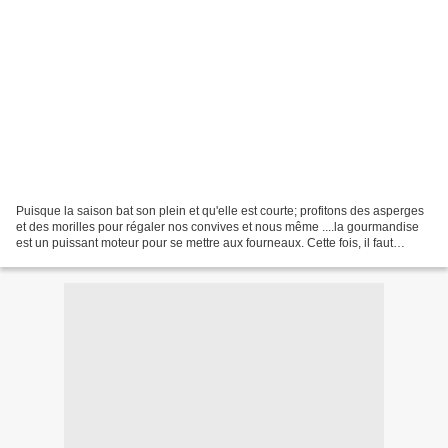
Puisque la saison bat son plein et qu'elle est courte; profitons des asperges
et des morilles pour régaler nos convives et nous même ....la gourmandise
est un puissant moteur pour se mettre aux fourneaux. Cette fois, il faut
nécessairement un peu d'habilité...