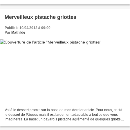
des menus de ce week end. Une fois,...
Merveilleux pistache griottes
Publié le 10/04/2012 à 09:00
Par
Mathilde
Voilà le dessert promis sur la base de mon dernier article. Pour nous, ce fut
le dessert de Pâques mais il est largement adaptable à tout ce que vous
imaginerez. La base: un bavarois pistache agrémenté de quelques griottes
avec un biscuit joconde et cigarette....