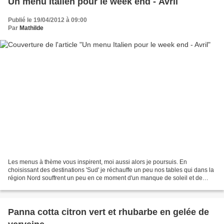
Un menu Italien pour le week end - Avril
Publié le 19/04/2012 à 09:00
Par
Mathilde
Les menus à thème vous inspirent, moi aussi alors je poursuis. En
choisissant des destinations 'Sud' je réchauffe un peu nos tables qui dans la
région Nord souffrent un peu en ce moment d'un manque de soleil et de
chaleur. Je suis allée piocher dans mon...
Panna cotta citron vert et rhubarbe en gelée de