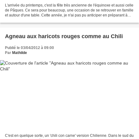
L'arrivée du printemps, c'est la fête très ancienne de l'équinoxe et aussi celle
de Pâques. Ce sera pour beaucoup, une occasion de se retrouver en famille
et autour d'une table. Cette année, je n'ai pas pu anticiper en préparant à
l'avance mais cela me...
Agneau aux haricots rouges comme au Chili
Publié le 03/04/2012 à 09:00
Par
Mathilde
C'est en quelque sorte, un 'chili con carne' version Chilienne. Dans le sud du