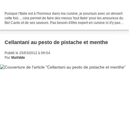
Puisque l'Italie est à l'honneur dans ma cuisine, je poursuis avec un dessert
cette fois ... cela permet de faire des menus 'tout Italie' pour les amoureux du
Bel Canto et de ses saveurs. Pas besoin d'être expert en cuisine ni d'y paser
des heures; voilà...
Cellantani au pesto de pistache et menthe
Publié le 25/03/2012 à 09:54
Par
Mathilde