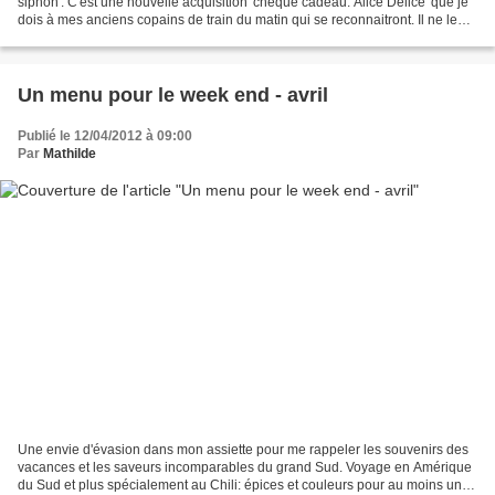
siphon'. C'est une nouvelle acquisition 'chèque cadeau: Alice Délice' que je
dois à mes anciens copains de train du matin qui se reconnaitront. Il ne leur
reste qu'à venir...
Un menu pour le week end - avril
Publié le 12/04/2012 à 09:00
Par
Mathilde
Une envie d'évasion dans mon assiette pour me rappeler les souvenirs des
vacances et les saveurs incomparables du grand Sud. Voyage en Amérique
du Sud et plus spécialement au Chili: épices et couleurs pour au moins un