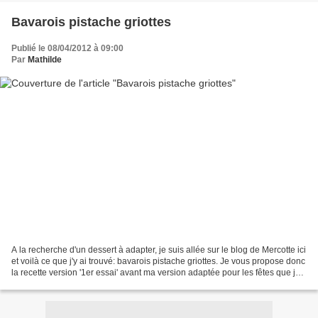
Bavarois pistache griottes
Publié le 08/04/2012 à 09:00
Par
Mathilde
A la recherche d'un dessert à adapter, je suis allée sur le blog de Mercotte ici
et voilà ce que j'y ai trouvé: bavarois pistache griottes. Je vous propose donc
la recette version '1er essai' avant ma version adaptée pour les fêtes que je
publierai un...